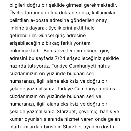
bilgileri doğru bir şekilde girmesi gerekmektedir.
Üyelik formunu doldurduktan sonra, kullanıcılar
belirtilen e-posta adresine gönderilen onay
linkine tıklayarak üyeliklerini aktif hale
getirebilirler. Güncel giriş adresine
erişebileceğiniz birkaç farklı yöntem
bulunmaktadır. Bahis everler için güncel giriş
adresini bu sayfada 7/24 erişebileceğiniz şekilde
hazırda tutuyoruz. Türkiye Cumhuriyeti nüfus
cüzdanınızın ön yüzünde bulunan seri
numaranızı, ilgili alana eksiksiz ve doğru bir
şekilde yazmalısınız. Türkiye Cumhuriyeti nüfus
cüzdanınızın ön yüzünde bulunan seri ve
numaranızı, ilgili alana eksiksiz ve doğru bir
şekilde yazmalısınız. Starzbet, çevrimiçi bahis ve
kumar oyunları alanında hizmet veren önde gelen
platformlardan birisidir. Starzbet oyuncu dostu