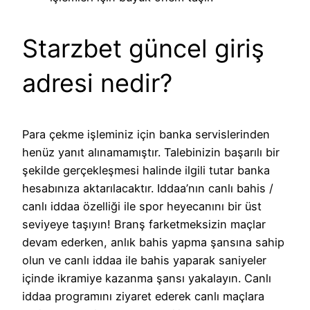
Starzbet güncel giriş
adresi nedir?
Para çekme işleminiz için banka servislerinden
henüz yanıt alınamamıştır. Talebinizin başarılı bir
şekilde gerçekleşmesi halinde ilgili tutar banka
hesabınıza aktarılacaktır. Iddaa’nın canlı bahis /
canlı iddaa özelliği ile spor heyecanını bir üst
seviyeye taşıyın! Branş farketmeksizin maçlar
devam ederken, anlık bahis yapma şansına sahip
olun ve canlı iddaa ile bahis yaparak saniyeler
içinde ikramiye kazanma şansı yakalayın. Canlı
iddaa programını ziyaret ederek canlı maçlara