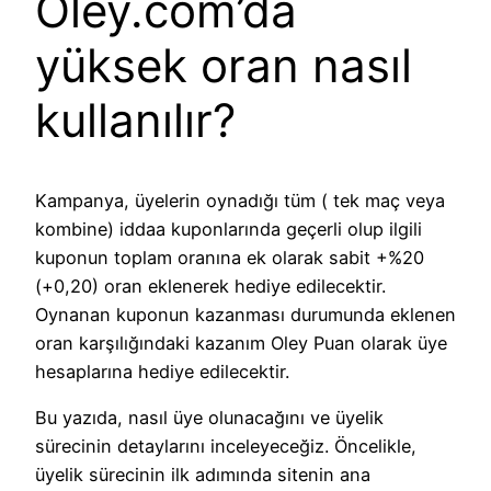
Oley.com’da
yüksek oran nasıl
kullanılır?
Kampanya, üyelerin oynadığı tüm ( tek maç veya
kombine) iddaa kuponlarında geçerli olup ilgili
kuponun toplam oranına ek olarak sabit +%20
(+0,20) oran eklenerek hediye edilecektir.
Oynanan kuponun kazanması durumunda eklenen
oran karşılığındaki kazanım Oley Puan olarak üye
hesaplarına hediye edilecektir.
Bu yazıda, nasıl üye olunacağını ve üyelik
sürecinin detaylarını inceleyeceğiz. Öncelikle,
üyelik sürecinin ilk adımında sitenin ana