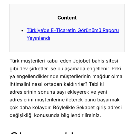
Content
Türkiye’de E-Ticaretin Görünümü Raporu
Yayınlandı
Türk müşterileri kabul eden Jojobet bahis sitesi
gibi dev şirketler ise bu aşamada engellenir. Peki
ya engellendiklerinde müşterilerinin mağdur olma
ihtimalini nasıl ortadan kaldırırlar? Tabi ki
adreslerinin sonuna sayı ekleyerek ve yeni
adreslerini müşterilerine ileterek bunu başarmak
çok daha kolaydır. Böylelikle Sekabet giriş adresi
değişikliği konusunda bilgilendirilirsiniz.