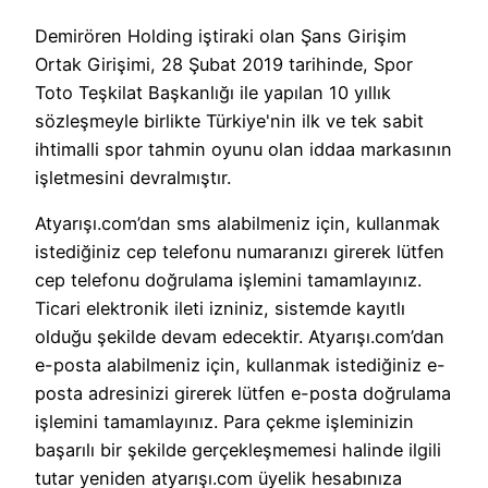
Demirören Holding iştiraki olan Şans Girişim
Ortak Girişimi, 28 Şubat 2019 tarihinde, Spor
Toto Teşkilat Başkanlığı ile yapılan 10 yıllık
sözleşmeyle birlikte Türkiye'nin ilk ve tek sabit
ihtimalli spor tahmin oyunu olan iddaa markasının
işletmesini devralmıştır.
Atyarışı.com’dan sms alabilmeniz için, kullanmak
istediğiniz cep telefonu numaranızı girerek lütfen
cep telefonu doğrulama işlemini tamamlayınız.
Ticari elektronik ileti izniniz, sistemde kayıtlı
olduğu şekilde devam edecektir. Atyarışı.com’dan
e-posta alabilmeniz için, kullanmak istediğiniz e-
posta adresinizi girerek lütfen e-posta doğrulama
işlemini tamamlayınız. Para çekme işleminizin
başarılı bir şekilde gerçekleşmemesi halinde ilgili
tutar yeniden atyarışı.com üyelik hesabınıza