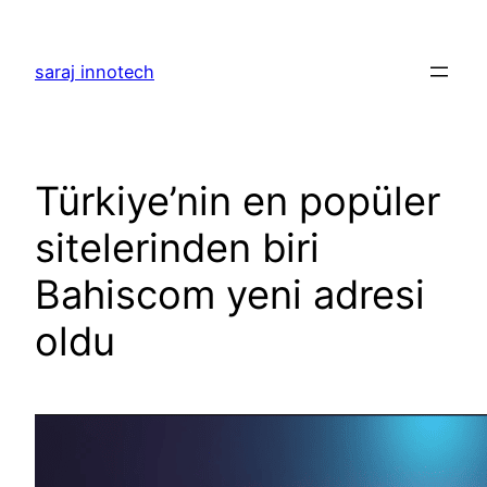
saraj innotech
Türkiye’nin en popüler
sitelerinden biri
Bahiscom yeni adresi
oldu