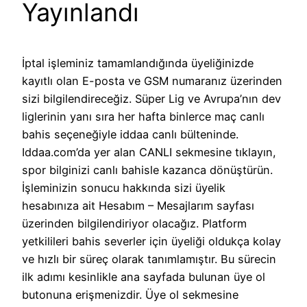
Yayınlandı
İptal işleminiz tamamlandığında üyeliğinizde
kayıtlı olan E-posta ve GSM numaranız üzerinden
sizi bilgilendireceğiz. Süper Lig ve Avrupa’nın dev
liglerinin yanı sıra her hafta binlerce maç canlı
bahis seçeneğiyle iddaa canlı bülteninde.
Iddaa.com’da yer alan CANLI sekmesine tıklayın,
spor bilginizi canlı bahisle kazanca dönüştürün.
İşleminizin sonucu hakkında sizi üyelik
hesabınıza ait Hesabım – Mesajlarım sayfası
üzerinden bilgilendiriyor olacağız. Platform
yetkilileri bahis severler için üyeliği oldukça kolay
ve hızlı bir süreç olarak tanımlamıştır. Bu sürecin
ilk adımı kesinlikle ana sayfada bulunan üye ol
butonuna erişmenizdir. Üye ol sekmesine