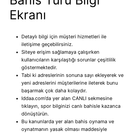
Ekranı
Detaylı bilgi için müşteri hizmetleri ile
iletişime geçebilirsiniz.
Siteye erişim sağlamaya çalışırken
kullanıcıların karşılaştığı sorunlar çeşitlilik
göstermektedir.
Tabi ki adreslerinin sonuna sayı ekleyerek ve
yeni adreslerini müşterilerine ileterek bunu
başarmak çok daha kolaydır.
Iddaa.com’da yer alan CANLI sekmesine
tıklayın, spor bilginizi canlı bahisle kazanca
dönüştürün.
Bu kanunlarda yer alan bahis oynama ve
oynatmanın yasak olması maddesiyle