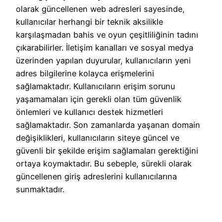
olarak güncellenen web adresleri sayesinde,
kullanıcılar herhangi bir teknik aksilikle
karşılaşmadan bahis ve oyun çeşitliliğinin tadını
çıkarabilirler. İletişim kanalları ve sosyal medya
üzerinden yapılan duyurular, kullanıcıların yeni
adres bilgilerine kolayca erişmelerini
sağlamaktadır. Kullanıcıların erişim sorunu
yaşamamaları için gerekli olan tüm güvenlik
önlemleri ve kullanıcı destek hizmetleri
sağlamaktadır. Son zamanlarda yaşanan domain
değişiklikleri, kullanıcıların siteye güncel ve
güvenli bir şekilde erişim sağlamaları gerektiğini
ortaya koymaktadır. Bu sebeple, sürekli olarak
güncellenen giriş adreslerini kullanıcılarına
sunmaktadır.