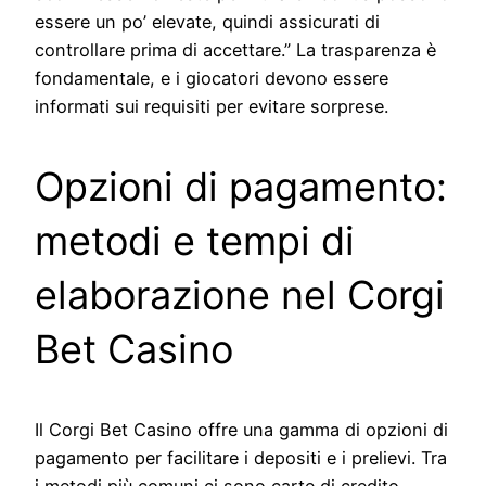
essere un po’ elevate, quindi assicurati di
controllare prima di accettare.” La trasparenza è
fondamentale, e i giocatori devono essere
informati sui requisiti per evitare sorprese.
Opzioni di pagamento:
metodi e tempi di
elaborazione nel Corgi
Bet Casino
Il Corgi Bet Casino offre una gamma di opzioni di
pagamento per facilitare i depositi e i prelievi. Tra
i metodi più comuni ci sono carte di credito,