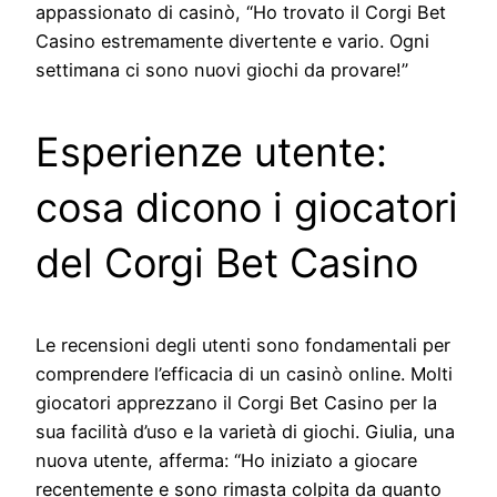
appassionato di casinò, “Ho trovato il Corgi Bet
Casino estremamente divertente e vario. Ogni
settimana ci sono nuovi giochi da provare!”
Esperienze utente:
cosa dicono i giocatori
del Corgi Bet Casino
Le recensioni degli utenti sono fondamentali per
comprendere l’efficacia di un casinò online. Molti
giocatori apprezzano il Corgi Bet Casino per la
sua facilità d’uso e la varietà di giochi. Giulia, una
nuova utente, afferma: “Ho iniziato a giocare
recentemente e sono rimasta colpita da quanto