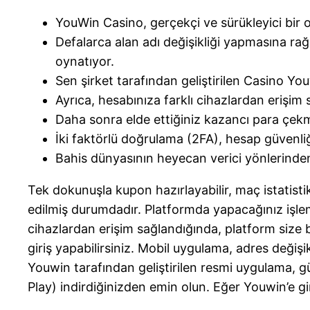
YouWin Casino, gerçekçi ve sürükleyici bir 
Defalarca alan adı değişikliği yapmasına ra
oynatıyor.
Sen şirket tarafından geliştirilen Casino Youw
Ayrıca, hesabınıza farklı cihazlardan erişim
Daha sonra elde ettiğiniz kazancı para çekm
İki faktörlü doğrulama (2FA), hesap güvenliği
Bahis dünyasının heyecan verici yönlerinden 
Tek dokunuşla kupon hazırlayabilir, maç istatistik
edilmiş durumdadır. Platformda yapacağınız işlem
cihazlardan erişim sağlandığında, platform size b
giriş yapabilirsiniz. Mobil uygulama, adres değişik
Youwin tarafından geliştirilen resmi uygulama, 
Play) indirdiğinizden emin olun. Eğer Youwin’e g