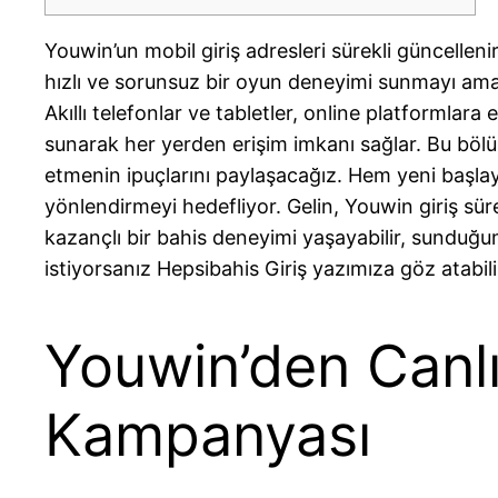
Youwin’un mobil giriş adresleri sürekli güncellenir
hızlı ve sorunsuz bir oyun deneyimi sunmayı amaçl
Akıllı telefonlar ve tabletler, online platformlara
sunarak her yerden erişim imkanı sağlar. Bu böl
etmenin ipuçlarını paylaşacağız. Hem yeni başlayan
yönlendirmeyi hedefliyor. Gelin, Youwin giriş sür
kazançlı bir bahis deneyimi yaşayabilir, sunduğu
istiyorsanız Hepsibahis Giriş yazımıza göz atabili
Youwin’den Canl
Kampanyası