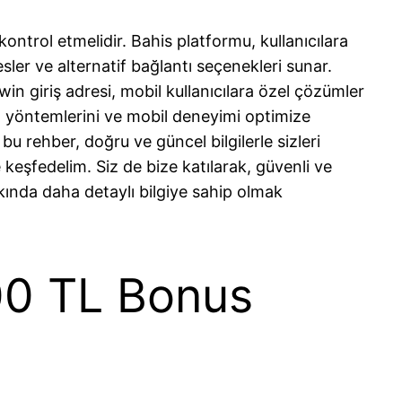
kontrol etmelidir. Bahis platformu, kullanıcılara
ler ve alternatif bağlantı seçenekleri sunar.
win giriş adresi, mobil kullanıcılara özel çözümler
ı yöntemlerini ve mobil deneyimi optimize
u rehber, doğru ve güncel bilgilerle sizleri
 keşfedelim. Siz de bize katılarak, güvenli ve
kında daha detaylı bilgiye sahip olmak
00 TL Bonus