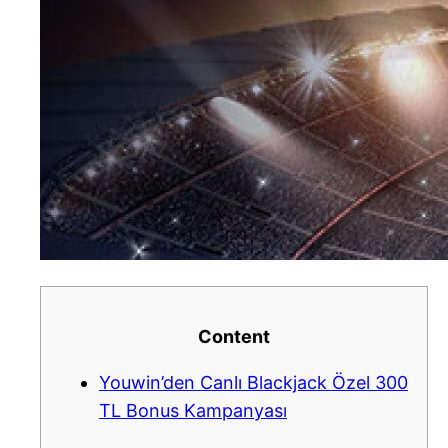
Content
Youwin’den Canlı Blackjack Özel 300
TL Bonus Kampanyası