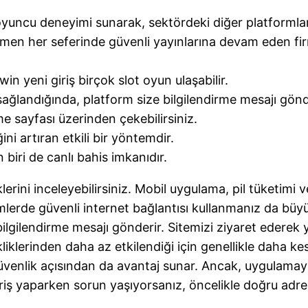
oyuncu deneyimi sunarak, sektördeki diğer platformlar
ğmen her seferinde güvenli yayınlarına devam eden fir
in yeni giriş birçok slot oyun ulaşabilir.
 sağlandığında, platform size bilgilendirme mesajı gönd
e sayfası üzerinden çekebilirsiniz.
ni artıran etkili bir yöntemdir.
biri de canlı bahis imkanıdır.
lerini inceleyebilirsiniz. Mobil uygulama, pil tüketimi 
lerde güvenli internet bağlantısı kullanmanız da büyük
ilgilendirme mesajı gönderir. Sitemizi ziyaret ederek 
liklerinden daha az etkilendiği için genellikle daha kes
güvenlik açısından da avantaj sunar. Ancak, uygulama
iriş yaparken sorun yaşıyorsanız, öncelikle doğru adre