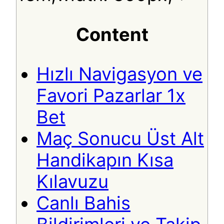
Content
Hızlı Navigasyon ve
Favori Pazarlar 1x
Bet
Maç Sonucu Üst Alt
Handikapın Kısa
Kılavuzu
Canlı Bahis