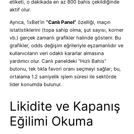
etiketi, o dakikada en az 800 bahis çekildiğinde
aktif olur.
Ayrıca, 1xBet’in
“Canlı Panel”
özelliği, maçın
istatistiklerini (topa sahip olma, şut sayısı, korner
vb.) gerçek zamanlı grafikler halinde gösterir. Bu
grafikler, odds değişim eğrileriyle eşzamanlıdır ve
kullanıcıların veri odaklı kararlar almasına
yardımcı olur. Canlı paneldeki “Hızlı Bahis”
butonu, tek tıkla favori oranı seçmeyi sağlar; bu,
ortalama 1.2 saniyelik işlem süresi ile sektörde
lider konumda bulunur.
Likidite ve Kapanış
Eğilimi Okuma