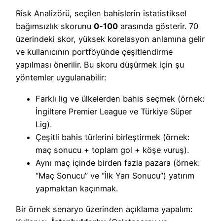
Risk Analizörü, seçilen bahislerin istatistiksel
bağımsızlık skorunu
0‑100
arasında gösterir. 70
üzerindeki skor, yüksek korelasyon anlamına gelir
ve kullanıcının portföyünde çeşitlendirme
yapılması önerilir. Bu skoru düşürmek için şu
yöntemler uygulanabilir:
Farklı lig ve ülkelerden bahis seçmek (örnek:
İngiltere Premier League ve Türkiye Süper
Lig).
Çeşitli bahis türlerini birleştirmek (örnek:
maç sonucu + toplam gol + köşe vuruş).
Aynı maç içinde birden fazla pazara (örnek:
“Maç Sonucu” ve “İlk Yarı Sonucu”) yatırım
yapmaktan kaçınmak.
Bir örnek senaryo üzerinden açıklama yapalım: