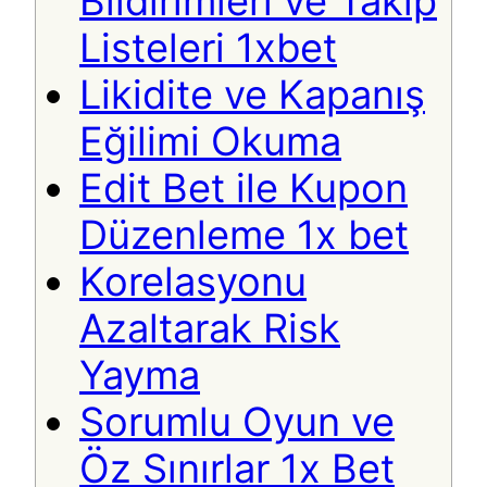
Bildirimleri ve Takip
Listeleri 1xbet
Likidite ve Kapanış
Eğilimi Okuma
Edit Bet ile Kupon
Düzenleme 1x bet
Korelasyonu
Azaltarak Risk
Yayma
Sorumlu Oyun ve
Öz Sınırlar 1x Bet