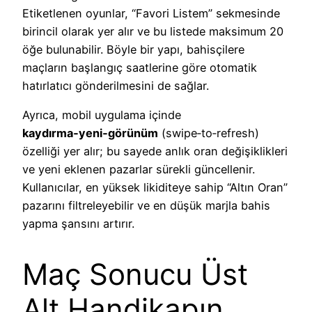
Etiketlenen oyunlar, “Favori Listem” sekmesinde
birincil olarak yer alır ve bu listede maksimum 20
öğe bulunabilir. Böyle bir yapı, bahisçilere
maçların başlangıç saatlerine göre otomatik
hatırlatıcı gönderilmesini de sağlar.
Ayrıca, mobil uygulama içinde
kaydırma‑yeni‑görünüm
(swipe‑to‑refresh)
özelliği yer alır; bu sayede anlık oran değişiklikleri
ve yeni eklenen pazarlar sürekli güncellenir.
Kullanıcılar, en yüksek likiditeye sahip “Altın Oran”
pazarını filtreleyebilir ve en düşük marjla bahis
yapma şansını artırır.
Maç Sonucu Üst
Alt Handikapın