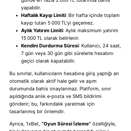
günde en fazla 2 000 TL tutarında bahis
yapabilir.
Haftalık Kayıp Limiti
: Bir hafta içinde toplam
kayıp tutarı 5 000 TL’yi geçemez.
Aylık Yatırım Limiti
: Aylık maksimum yatırım
15 000 TL olarak belirlenir.
Kendini Durdurma Süresi
: Kullanıcı, 24 saat,
7 gün veya 30 gün gibi sürelerle hesabını
geçici olarak kapatabilir.
Bu sınırlar, kullanıcıların hesabına giriş yaptığı an
otomatik olarak aktif hale gelir ve aşım
durumunda bahis onaylanmaz. Platform, sınır
aşıldığında anlık e‑posta ve SMS bildirimi
gönderir; bu, farkındalık yaratmak için
tasarlanmış bir önlemdir.
Ayrıca, 1xBet,
“Oyun Süresi İzleme”
özelliğiyle,