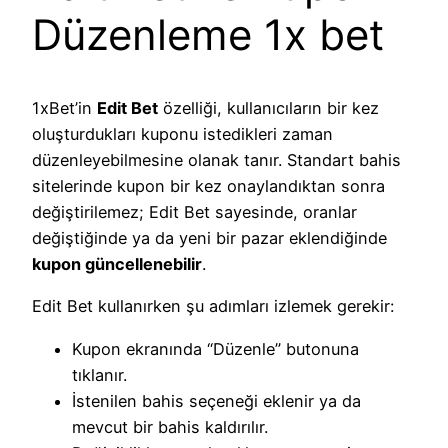
Düzenleme 1x bet
1xBet’in
Edit Bet
özelliği, kullanıcıların bir kez
oluşturdukları kuponu istedikleri zaman
düzenleyebilmesine olanak tanır. Standart bahis
sitelerinde kupon bir kez onaylandıktan sonra
değiştirilemez; Edit Bet sayesinde, oranlar
değiştiğinde ya da yeni bir pazar eklendiğinde
kupon güncellenebilir
.
Edit Bet kullanırken şu adımları izlemek gerekir:
Kupon ekranında “Düzenle” butonuna
tıklanır.
İstenilen bahis seçeneği eklenir ya da
mevcut bir bahis kaldırılır.