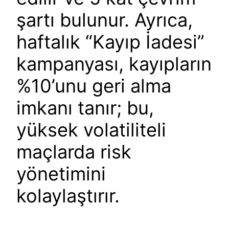
şartı bulunur. Ayrıca,
haftalık “Kayıp İadesi”
kampanyası, kayıpların
%10’unu geri alma
imkanı tanır; bu,
yüksek volatiliteli
maçlarda risk
yönetimini
kolaylaştırır.