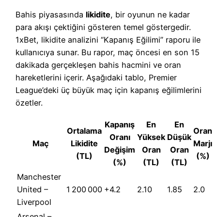
Bahis piyasasında
likidite
, bir oyunun ne kadar
para akışı çektiğini gösteren temel göstergedir.
1xBet, likidite analizini “Kapanış Eğilimi” raporu ile
kullanıcıya sunar. Bu rapor, maç öncesi en son 15
dakikada gerçekleşen bahis hacmini ve oran
hareketlerini içerir. Aşağıdaki tablo, Premier
League’deki üç büyük maç için kapanış eğilimlerini
özetler.
Kapanış
En
En
Ortalama
Oran
Oranı
Yüksek
Düşük
Maç
Likidite
Marjı
Değişim
Oran
Oran
(TL)
(%)
(%)
(TL)
(TL)
Manchester
United –
1 200 000
+4.2
2.10
1.85
2.0
Liverpool
Arsenal –