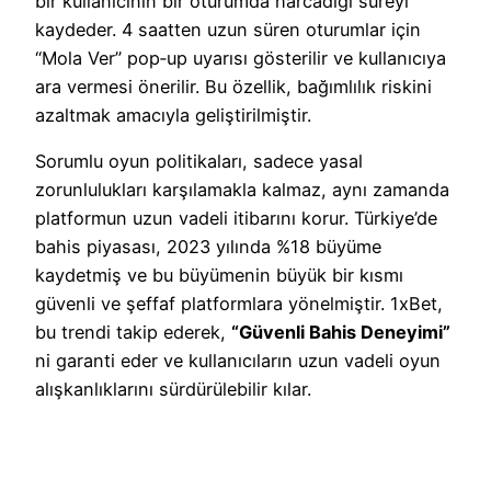
bir kullanıcının bir oturumda harcadığı süreyi
kaydeder. 4 saatten uzun süren oturumlar için
“Mola Ver” pop‑up uyarısı gösterilir ve kullanıcıya
ara vermesi önerilir. Bu özellik, bağımlılık riskini
azaltmak amacıyla geliştirilmiştir.
Sorumlu oyun politikaları, sadece yasal
zorunlulukları karşılamakla kalmaz, aynı zamanda
platformun uzun vadeli itibarını korur. Türkiye’de
bahis piyasası, 2023 yılında %18 büyüme
kaydetmiş ve bu büyümenin büyük bir kısmı
güvenli ve şeffaf platformlara yönelmiştir. 1xBet,
bu trendi takip ederek,
“Güvenli Bahis Deneyimi”
ni garanti eder ve kullanıcıların uzun vadeli oyun
alışkanlıklarını sürdürülebilir kılar.