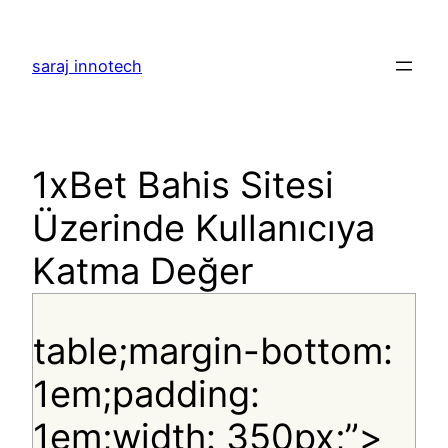
saraj innotech
1xBet Bahis Sitesi
Üzerinde Kullanıcıya
Katma Değer
table;margin-bottom:
1em;padding:
1em;width: 350px;”>