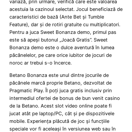
variază, prin urmare, verifică care este valoarea
acestuia la cazinoul selectat. Jocul beneficiază de
caracteristici de bază (Ante Bet și Tumble
Feature), dar și de rotiri gratuite cu multiplicatori.
Pentru a juca Sweet Bonanza demo, primul pas
este să apeși butonul „Joacă Gratis”. Sweet
Bonanza demo este o dulce aventură în lumea
păcănelelor, pe care orice iubitor de jocuri de
noroc ar trebui s-o încerce.
Betano Bonanza este unul dintre jocurile de
păcănele marcă proprie Betano, dezvoltat de
Pragmatic Play. Îl poți juca gratis inclusiv prin
intermediul ofertei de bonus de bun venit casino
de la Betano. Acest slot video online poate fi
jucat atât pe laptop/PC, cât și pe dispozitivele
mobile. Experiența plăcută de joc și funcțiile
speciale vor fi aceleași în versiunea web sau în