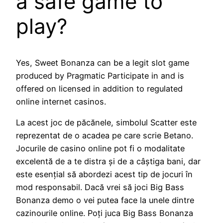
a safe game to
play?
Yes, Sweet Bonanza can be a legit slot game
produced by Pragmatic Participate in and is
offered on licensed in addition to regulated
online internet casinos.
La acest joc de păcănele, simbolul Scatter este
reprezentat de o acadea pe care scrie Betano.
Jocurile de casino online pot fi o modalitate
excelentă de a te distra și de a câștiga bani, dar
este esențial să abordezi acest tip de jocuri în
mod responsabil. Dacă vrei să joci Big Bass
Bonanza demo o vei putea face la unele dintre
cazinourile online. Poți juca Big Bass Bonanza