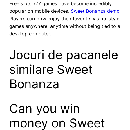
Free slots 777 games have become incredibly
popular on mobile devices.
Sweet Bonanza demo
Players can now enjoy their favorite casino-style
games anywhere, anytime without being tied to a
desktop computer.
Jocuri de pacanele
similare Sweet
Bonanza
Can you win
money on Sweet