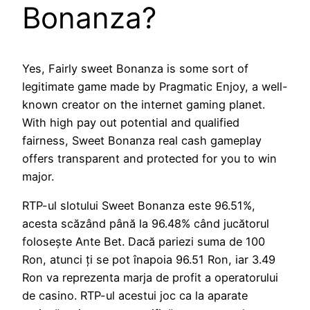
Bonanza?
Yes, Fairly sweet Bonanza is some sort of
legitimate game made by Pragmatic Enjoy, a well-
known creator on the internet gaming planet.
With high pay out potential and qualified
fairness, Sweet Bonanza real cash gameplay
offers transparent and protected for you to win
major.
RTP-ul slotului Sweet Bonanza este 96.51%,
acesta scăzând până la 96.48% când jucătorul
folosește Ante Bet. Dacă pariezi suma de 100
Ron, atunci ți se pot înapoia 96.51 Ron, iar 3.49
Ron va reprezenta marja de profit a operatorului
de casino. RTP-ul acestui joc ca la aparate