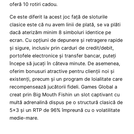
oferă 10 rotiri cadou.
Ce este diferit la acest joc față de sloturile
clasice este că nu avem linii de plată, se va plăti
dacă aterizăm minim 8 simboluri identice pe
ecran. Cu opțiuni de depunere și retragere rapide
și sigure, inclusiv prin carduri de credit/debit,
portofele electronice și transfer bancar, puteți
începe să jucați în câteva minute. De asemenea,
oferim bonusuri atractive pentru clienții noi și
existenți, precum și un program de loialitate care
recompensează jucătorii fideli. Games Global a
creat prin Big Mouth Fishin un slot captivant cu
multă adrenalină dispus pe o structură clasică de
5×3 și un RTP de 96% împreună cu o volatilitate
medie-mare.