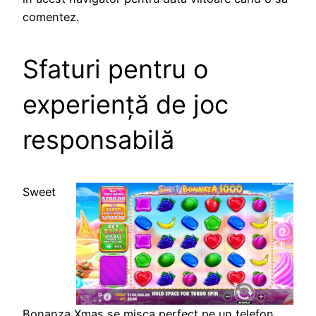
comentez.
Sfaturi pentru o
experiență de joc
responsabilă
Sweet
Bonanza Xmas se misca perfect pe un telefon