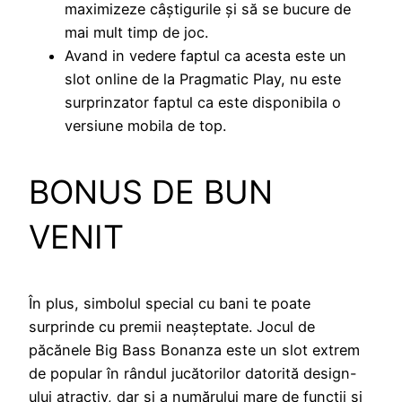
maximizeze câștigurile și să se bucure de
mai mult timp de joc.
Avand in vedere faptul ca acesta este un
slot online de la Pragmatic Play, nu este
surprinzator faptul ca este disponibila o
versiune mobila de top.
BONUS DE BUN
VENIT
În plus, simbolul special cu bani te poate
surprinde cu premii neașteptate. Jocul de
păcănele Big Bass Bonanza este un slot extrem
de popular în rândul jucătorilor datorită design-
ului atractiv, dar și a numărului mare de funcții și