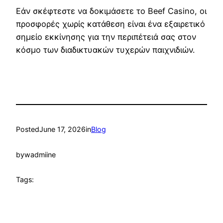
Εάν σκέφτεστε να δοκιμάσετε το Beef Casino, οι
προσφορές χωρίς κατάθεση είναι ένα εξαιρετικό
σημείο εκκίνησης για την περιπέτειά σας στον
κόσμο των διαδικτυακών τυχερών παιχνιδιών.
Posted
June 17, 2026
in
Blog
by
wadmiine
Tags: