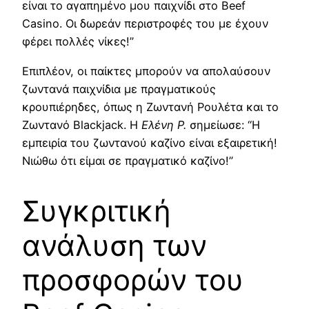
είναι το αγαπημένο μου παιχνίδι στο Beef
Casino. Οι δωρεάν περιστροφές του με έχουν
φέρει πολλές νίκες!”
Επιπλέον, οι παίκτες μπορούν να απολαύσουν
ζωντανά παιχνίδια με πραγματικούς
κρουπιέρηδες, όπως η Ζωντανή Ρουλέτα και το
Ζωντανό Blackjack. Η
Ελένη Ρ.
σημείωσε: “Η
εμπειρία του ζωντανού καζίνο είναι εξαιρετική!
Νιώθω ότι είμαι σε πραγματικό καζίνο!”
Συγκριτική
ανάλυση των
προσφορών του