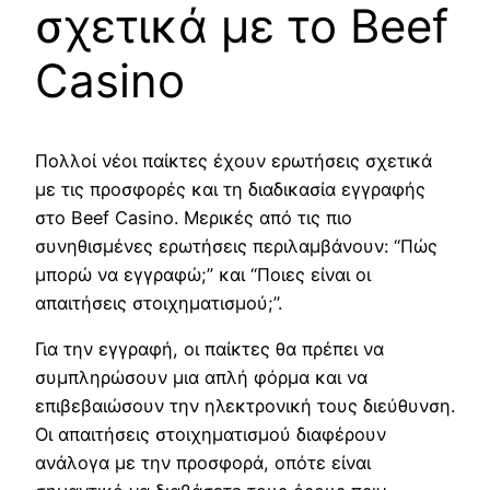
σχετικά με το Beef
Casino
Πολλοί νέοι παίκτες έχουν ερωτήσεις σχετικά
με τις προσφορές και τη διαδικασία εγγραφής
στο Beef Casino. Μερικές από τις πιο
συνηθισμένες ερωτήσεις περιλαμβάνουν: “Πώς
μπορώ να εγγραφώ;” και “Ποιες είναι οι
απαιτήσεις στοιχηματισμού;”.
Για την εγγραφή, οι παίκτες θα πρέπει να
συμπληρώσουν μια απλή φόρμα και να
επιβεβαιώσουν την ηλεκτρονική τους διεύθυνση.
Οι απαιτήσεις στοιχηματισμού διαφέρουν
ανάλογα με την προσφορά, οπότε είναι