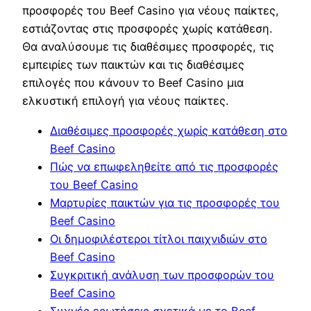
προσφορές του Beef Casino για νέους παίκτες,
εστιάζοντας στις προσφορές χωρίς κατάθεση.
Θα αναλύσουμε τις διαθέσιμες προσφορές, τις
εμπειρίες των παικτών και τις διαθέσιμες
επιλογές που κάνουν το Beef Casino μια
ελκυστική επιλογή για νέους παίκτες.
Διαθέσιμες προσφορές χωρίς κατάθεση στο
Beef Casino
Πώς να επωφεληθείτε από τις προσφορές
του Beef Casino
Μαρτυρίες παικτών για τις προσφορές του
Beef Casino
Οι δημοφιλέστεροι τίτλοι παιχνιδιών στο
Beef Casino
Συγκριτική ανάλυση των προσφορών του
Beef Casino
Συχνές ερωτήσεις σχετικά με το Beef