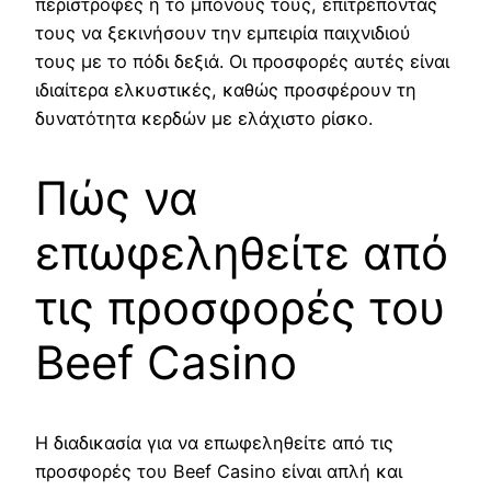
περιστροφές ή το μπόνους τους, επιτρέποντάς
τους να ξεκινήσουν την εμπειρία παιχνιδιού
τους με το πόδι δεξιά. Οι προσφορές αυτές είναι
ιδιαίτερα ελκυστικές, καθώς προσφέρουν τη
δυνατότητα κερδών με ελάχιστο ρίσκο.
Πώς να
επωφεληθείτε από
τις προσφορές του
Beef Casino
Η διαδικασία για να επωφεληθείτε από τις
προσφορές του Beef Casino είναι απλή και