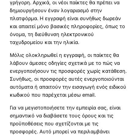
γρήγορη. Αρχικά, οι νέοι παίκτες θα πρέπει να
δημιουργήσουν έναν λογαριασμό στην
πλατφόρμα. Η εγγραφή είναι συνήθως δωρεάν
και απαιτεί μόνο βασικές πληροφορίες, όπως το
όνομα, τη διεύθυνση ηλεκτρονικού
ταχυδρομείου και την ηλικία.
Μόλις ολοκληρωθεί η εγγραφή, οι παίκτες θα
λάβουν άμεσες οδηγίες σχετικά με το πώς να
ενεργοποιήσουν τις προσφορές χωρίς κατάθεση.
Συνήθως, οι προσφορές αυτές ενεργοποιούνται
αυτόματα ή απαιτούν την εισαγωγή ενός ειδικού
κωδικού που παρέχεται μέσω email.
Για να μεγιστοποιήσετε την εμπειρία σας, είναι
σημαντικό να διαβάσετε τους όρους και τις
προϋποθέσεις που σχετίζονται με τις
προσφορές. Αυτό μπορεί να περιλαμβάνει