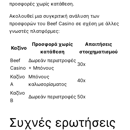
προσφορές χωρίς κατάθεση.
Ακολουθεί μια συγκριτική ανάλυση των
προσφορών του Beef Casino σε σχέση με άλλες
γνωστές πλατφόρμες:
Προσφορά χωρίς
Απαιτήσεις
Καζίνο
κατάθεση
στοιχηματισμού
Beef
Δωρεάν περιστροφές
30x
Casino
+ Μπόνους
Καζίνο
Μπόνους
40x
Α
καλωσορίσματος
Καζίνο
Δωρεάν περιστροφές
50x
Β
Συχνές ερωτήσεις