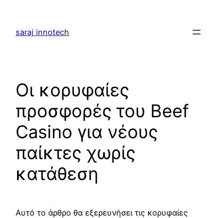
saraj innotech
Οι κορυφαίες
προσφορές του Beef
Casino για νέους
παίκτες χωρίς
κατάθεση
Αυτό το άρθρο θα εξερευνήσει τις κορυφαίες