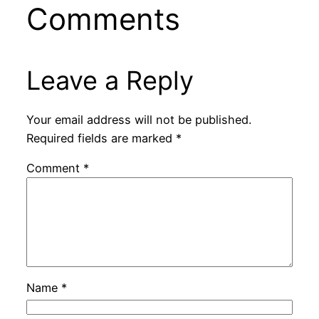
Comments
Leave a Reply
Your email address will not be published.
Required fields are marked
*
Comment
*
Name
*