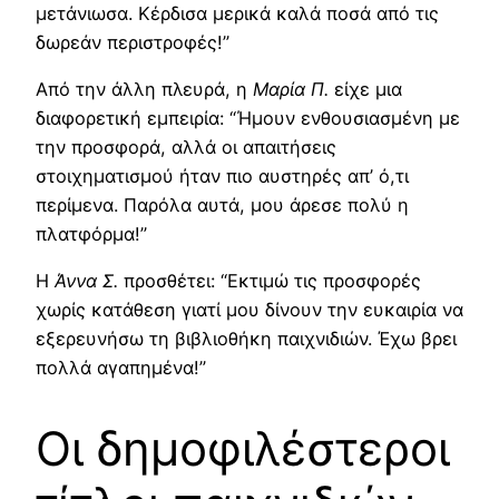
μετάνιωσα. Κέρδισα μερικά καλά ποσά από τις
δωρεάν περιστροφές!”
Από την άλλη πλευρά, η
Μαρία Π.
είχε μια
διαφορετική εμπειρία: “Ήμουν ενθουσιασμένη με
την προσφορά, αλλά οι απαιτήσεις
στοιχηματισμού ήταν πιο αυστηρές απ’ ό,τι
περίμενα. Παρόλα αυτά, μου άρεσε πολύ η
πλατφόρμα!”
Η
Άννα Σ.
προσθέτει: “Εκτιμώ τις προσφορές
χωρίς κατάθεση γιατί μου δίνουν την ευκαιρία να
εξερευνήσω τη βιβλιοθήκη παιχνιδιών. Έχω βρει
πολλά αγαπημένα!”
Οι δημοφιλέστεροι