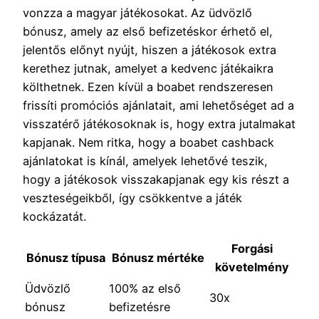
vonzza a magyar játékosokat. Az üdvözlő
bónusz, amely az első befizetéskor érhető el,
jelentős előnyt nyújt, hiszen a játékosok extra
kerethez jutnak, amelyet a kedvenc játékaikra
költhetnek. Ezen kívül a boabet rendszeresen
frissíti promóciós ajánlatait, ami lehetőséget ad a
visszatérő játékosoknak is, hogy extra jutalmakat
kapjanak. Nem ritka, hogy a boabet cashback
ajánlatokat is kínál, amelyek lehetővé teszik,
hogy a játékosok visszakapjanak egy kis részt a
veszteségeikből, így csökkentve a játék
kockázatát.
Forgási
Bónusz típusa
Bónusz mértéke
követelmény
Üdvözlő
100% az első
30x
bónusz
befizetésre