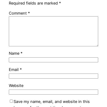
Required fields are marked
*
Comment
*
Name
*
Email
*
Website
Save my name, email, and website in this