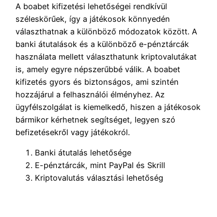
A boabet kifizetési lehetőségei rendkívül
széleskörűek, így a játékosok könnyedén
választhatnak a különböző módozatok között. A
banki átutalások és a különböző e-pénztárcák
használata mellett választhatunk kriptovalutákat
is, amely egyre népszerűbbé válik. A boabet
kifizetés gyors és biztonságos, ami szintén
hozzájárul a felhasználói élményhez. Az
ügyfélszolgálat is kiemelkedő, hiszen a játékosok
bármikor kérhetnek segítséget, legyen szó
befizetésekről vagy játékokról.
Banki átutalás lehetősége
E-pénztárcák, mint PayPal és Skrill
Kriptovalutás választási lehetőség