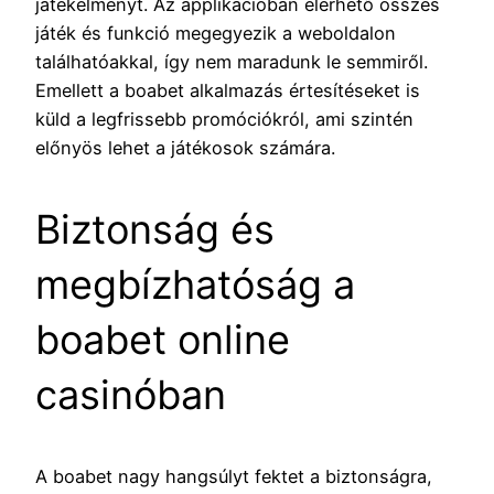
játékélményt. Az applikációban elérhető összes
játék és funkció megegyezik a weboldalon
találhatóakkal, így nem maradunk le semmiről.
Emellett a boabet alkalmazás értesítéseket is
küld a legfrissebb promóciókról, ami szintén
előnyös lehet a játékosok számára.
Biztonság és
megbízhatóság a
boabet online
casinóban
A boabet nagy hangsúlyt fektet a biztonságra,