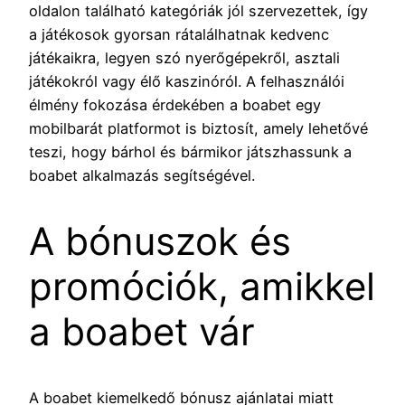
oldalon található kategóriák jól szervezettek, így
a játékosok gyorsan rátalálhatnak kedvenc
játékaikra, legyen szó nyerőgépekről, asztali
játékokról vagy élő kaszinóról. A felhasználói
élmény fokozása érdekében a boabet egy
mobilbarát platformot is biztosít, amely lehetővé
teszi, hogy bárhol és bármikor játszhassunk a
boabet alkalmazás segítségével.
A bónuszok és
promóciók, amikkel
a boabet vár
A boabet kiemelkedő bónusz ajánlatai miatt