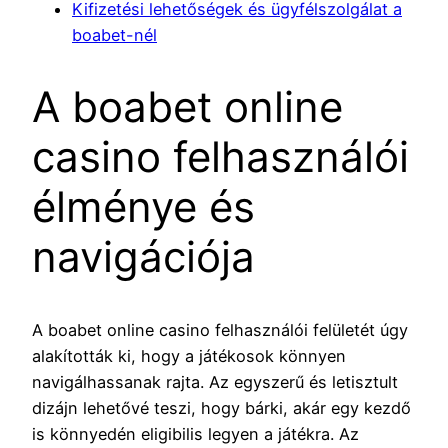
Kifizetési lehetőségek és ügyfélszolgálat a
boabet-nél
A boabet online
casino felhasználói
élménye és
navigációja
A boabet online casino felhasználói felületét úgy
alakították ki, hogy a játékosok könnyen
navigálhassanak rajta. Az egyszerű és letisztult
dizájn lehetővé teszi, hogy bárki, akár egy kezdő
is könnyedén eligibilis legyen a játékra. Az