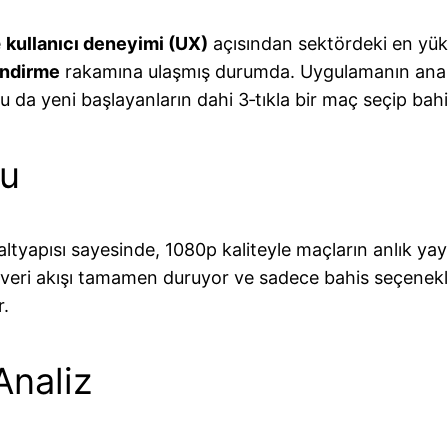
e
kullanıcı deneyimi (UX)
açısından sektördeki en yük
indirme
rakamına ulaşmış durumda. Uygulamanın an
da yeni başlayanların dahi 3‑tıkla bir maç seçip bahi
nu
altyapısı sayesinde, 1080p kaliteyle maçların anlık yayı
i akışı tamamen duruyor ve sadece bahis seçenekleri 
r.
Analiz