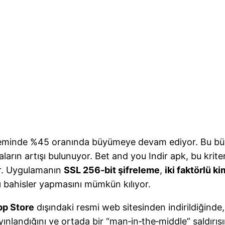
öneminde %45 oranında büyümeye devam ediyor. Bu b
rın artışı bulunuyor. Bet and you Indir apk, bu kriter
r. Uygulamanın
SSL 256‑bit şifreleme
,
iki faktörlü k
lı bahisler yapmasını mümkün kılıyor.
pp Store
dışındaki resmi web sitesinden indirildiğinde
ayınlandığını ve ortada bir “man‑in‑the‑middle” saldırıs