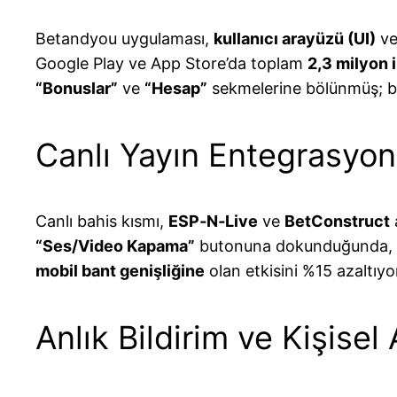
Betandyou uygulaması,
kullanıcı arayüzü (UI)
v
Google Play ve App Store’da toplam
2,3 milyon 
“Bonuslar”
ve
“Hesap”
sekmelerine bölünmüş; bu 
Canlı Yayın Entegrasyo
Canlı bahis kısmı,
ESP‑N‑Live
ve
BetConstruct
“Ses/Video Kapama”
butonuna dokunduğunda, ver
mobil bant genişliğine
olan etkisini %15 azaltıyo
Anlık Bildirim ve Kişisel 