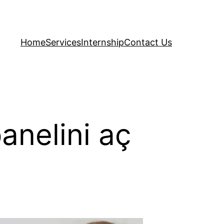
Home
Services
Internship
Contact Us
anelini aç