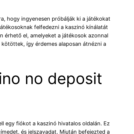
a, hogy ingyenesen próbálják ki a játékokat
játékosoknak felfedezni a kaszinó kínálatát
 érhető el, amelyeket a játékosok azonnal
 kötöttek, így érdemes alaposan átnézni a
no no deposit
l egy fiókot a kaszinó hivatalos oldalán. Ez
címedet, és jelszavadat. Miután befejezted a