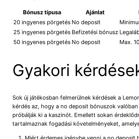
Bónusz típusa
Ajánlat
20 ingyenes pörgetés
No deposit
Minimu
25 ingyenes pörgetés
Befizetési bónusz
Legaláb
50 ingyenes pörgetés
No deposit
Max. 1
Gyakori kérdése
Sok új játékosban felmerülnek kérdések a Lemon
kérdés az, hogy a no deposit bónuszok valóban 
próbálják ki a kaszinót. Emellett sokan érdeklő
tartalmaznak fogadási követelményeket, amelyeke
Miért érdemes igénybe venni a no deposit 