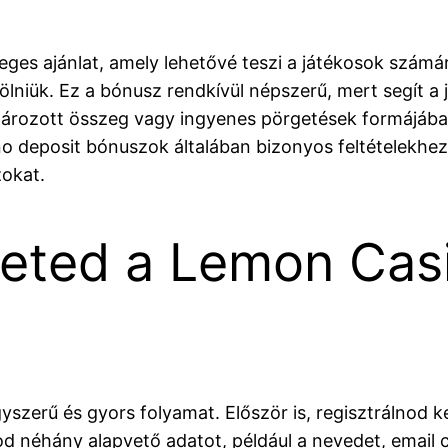
ges ajánlat, amely lehetővé teszi a játékosok számár
ölniük. Ez a bónusz rendkívül népszerű, mert segít a 
tározott összeg vagy ingyenes pörgetések formájában
o deposit bónuszok általában bizonyos feltételekhez
zokat.
eted a Lemon Casi
erű és gyors folyamat. Először is, regisztrálnod kel
od néhány alapvető adatot, például a nevedet, email 