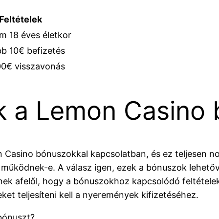
Feltételek
m 18 éves életkor
b 10€ befizetés
00€ visszavonás
k a Lemon Casino 
 Casino bónuszokkal kapcsolatban, és ez teljesen no
működnek-e. A válasz igen, ezek a bónuszok lehetővé
dnek afelől, hogy a bónuszokhoz kapcsolódó feltétel
t teljesíteni kell a nyeremények kifizetéséhez.
bónuszt?