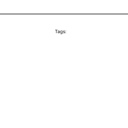
Tags: