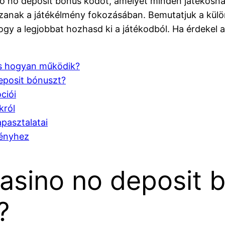
o deposit bonus kódot, amelyet minden játékosnak tu
szanak a játékélmény fokozásában. Bemutatjuk a külö
ogy a legjobbat hozhasd ki a játékodból. Ha érdekel 
és hogyan működik?
eposit bónuszt?
ciói
król
pasztalatai
ményhez
asino no deposit 
?