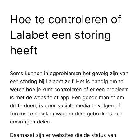
Hoe te controleren of
Lalabet een storing
heeft
Soms kunnen inlogproblemen het gevolg zijn van
een storing bij Lalabet zelf. Het is handig om te
weten hoe je kunt controleren of er een probleem
is met de website of app. Een goede manier om
dit te doen, is door sociale media te volgen of
forums te bekijken waar andere gebruikers hun
ervaringen delen.
Daarnaast zijn er websites die de status van