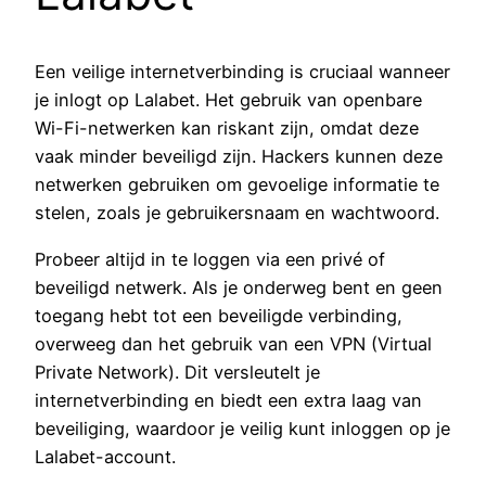
Een veilige internetverbinding is cruciaal wanneer
je inlogt op Lalabet. Het gebruik van openbare
Wi-Fi-netwerken kan riskant zijn, omdat deze
vaak minder beveiligd zijn. Hackers kunnen deze
netwerken gebruiken om gevoelige informatie te
stelen, zoals je gebruikersnaam en wachtwoord.
Probeer altijd in te loggen via een privé of
beveiligd netwerk. Als je onderweg bent en geen
toegang hebt tot een beveiligde verbinding,
overweeg dan het gebruik van een VPN (Virtual
Private Network). Dit versleutelt je
internetverbinding en biedt een extra laag van
beveiliging, waardoor je veilig kunt inloggen op je
Lalabet-account.