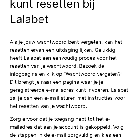
kunt resetten bij
Lalabet
Als je jouw wachtwoord bent vergeten, kan het
resetten ervan een uitdaging lijken. Gelukkig
heeft Lalabet een eenvoudig proces voor het
resetten van je wachtwoord. Bezoek de
inlogpagina en klik op “Wachtwoord vergeten?”
Dit brengt je naar een pagina waar je je
geregistreerde e-mailadres kunt invoeren. Lalabet
zal je dan een e-mail sturen met instructies voor
het resetten van je wachtwoord.
Zorg ervoor dat je toegang hebt tot het e-
mailadres dat aan je account is gekoppeld. Volg
de stappen in de e-mail zorgvuldig en kies een