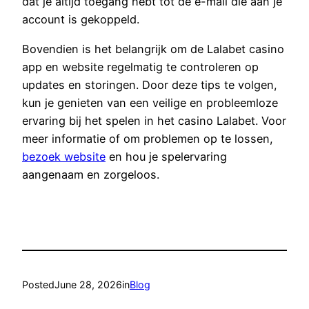
dat je altijd toegang hebt tot de e-mail die aan je
account is gekoppeld.
Bovendien is het belangrijk om de Lalabet casino
app en website regelmatig te controleren op
updates en storingen. Door deze tips te volgen,
kun je genieten van een veilige en probleemloze
ervaring bij het spelen in het casino Lalabet. Voor
meer informatie of om problemen op te lossen,
bezoek website
en hou je spelervaring
aangenaam en zorgeloos.
Posted
June 28, 2026
in
Blog