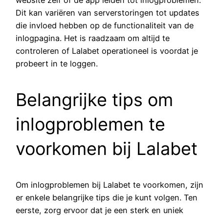
Dit kan variëren van serverstoringen tot updates
die invloed hebben op de functionaliteit van de
inlogpagina. Het is raadzaam om altijd te
controleren of Lalabet operationeel is voordat je
probeert in te loggen.
Belangrijke tips om
inlogproblemen te
voorkomen bij Lalabet
Om inlogproblemen bij Lalabet te voorkomen, zijn
er enkele belangrijke tips die je kunt volgen. Ten
eerste, zorg ervoor dat je een sterk en uniek