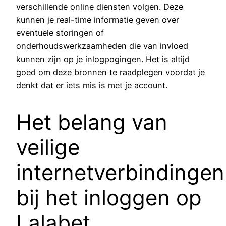
verschillende online diensten volgen. Deze
kunnen je real-time informatie geven over
eventuele storingen of
onderhoudswerkzaamheden die van invloed
kunnen zijn op je inlogpogingen. Het is altijd
goed om deze bronnen te raadplegen voordat je
denkt dat er iets mis is met je account.
Het belang van
veilige
internetverbindingen
bij het inloggen op
Lalabet