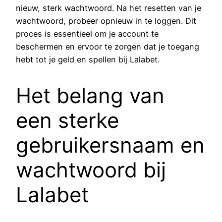
nieuw, sterk wachtwoord. Na het resetten van je
wachtwoord, probeer opnieuw in te loggen. Dit
proces is essentieel om je account te
beschermen en ervoor te zorgen dat je toegang
hebt tot je geld en spellen bij Lalabet.
Het belang van
een sterke
gebruikersnaam en
wachtwoord bij
Lalabet