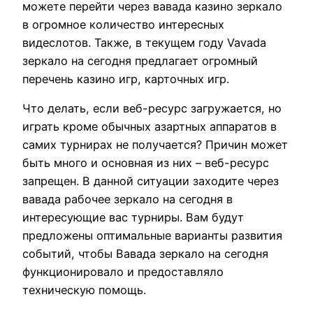
можете перейти через вавада казино зеркало
в огромное количество интересных
видеслотов. Также, в текущем году Vavada
зеркало на сегодня предлагает огромный
перечень казино игр, карточных игр.
Что делать, если веб-ресурс загружается, но
играть кроме обычных азартных аппаратов в
самих турнирах не получается? Причин может
быть много и основная из них – веб-ресурс
запрещен. В данной ситуации заходите через
вавада рабочее зеркало на сегодня в
интересующие вас турниры. Вам будут
предложены оптимальные варианты развития
событий, чтобы Вавада зеркало на сегодня
функционировало и предоставляло
техническую помощь.