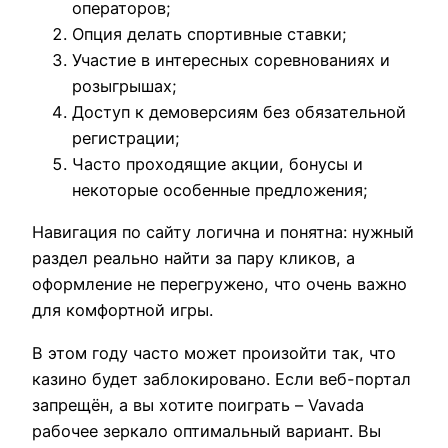
операторов;
Опция делать спортивные ставки;
Участие в интересных соревнованиях и
розыгрышах;
Доступ к демоверсиям без обязательной
регистрации;
Часто проходящие акции, бонусы и
некоторые особенные предложения;
Навигация по сайту логична и понятна: нужный
раздел реально найти за пару кликов, а
оформление не перегружено, что очень важно
для комфортной игры.
В этом году часто может произойти так, что
казино будет заблокировано. Если веб-портал
запрещён, а вы хотите поиграть – Vavada
рабочее зеркало оптимальный вариант. Вы