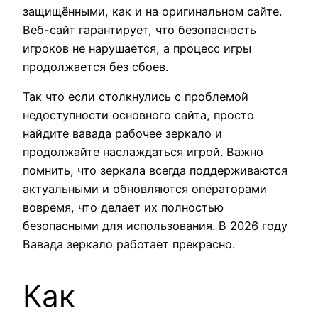
защищёнными, как и на оригинальном сайте.
Веб-сайт гарантирует, что безопасность
игроков не нарушается, а процесс игры
продолжается без сбоев.
Так что если столкнулись с проблемой
недоступности основного сайта, просто
найдите вавада рабочее зеркало и
продолжайте наслаждаться игрой. Важно
помнить, что зеркала всегда поддерживаются
актуальными и обновляются операторами
вовремя, что делает их полностью
безопасными для использования. В 2026 году
Вавада зеркало работает прекрасно.
Как