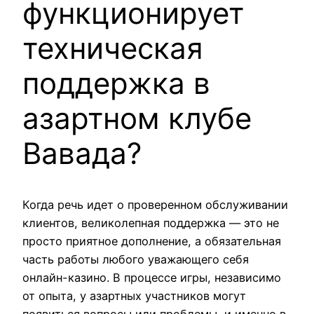
функционирует
техническая
поддержка в
азартном клубе
Вавада?
Когда речь идет о проверенном обслуживании
клиентов, великолепная поддержка — это не
просто приятное дополнение, а обязательная
часть работы любого уважающего себя
онлайн-казино. В процессе игры, независимо
от опыта, у азартных участников могут
появиться вопросы или проблемы, и именно в