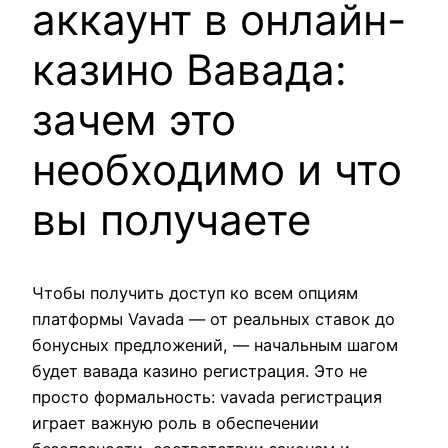
аккаунт в онлайн-
казино Вавада:
зачем это
необходимо и что
вы получаете
Чтобы получить доступ ко всем опциям
платформы Vavada — от реальных ставок до
бонусных предложений, — начальным шагом
будет вавада казино регистрация. Это не
просто формальность: vavada регистрация
играет важную роль в обеспечении