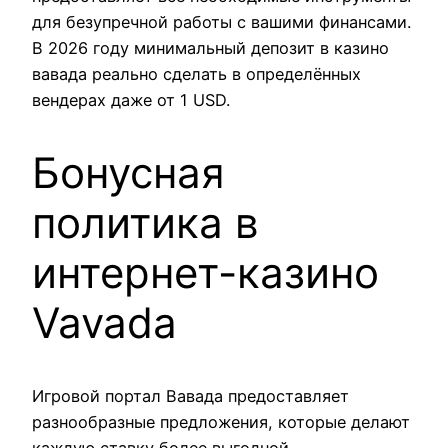
для безупречной работы с вашими финансами.
В 2026 году минимальный депозит в казино
вавада реально сделать в определённых
вендерах даже от 1 USD.
Бонусная
политика в
интернет-казино
Vavada
Игровой портал Вавада предоставляет
разнообразные предложения, которые делают