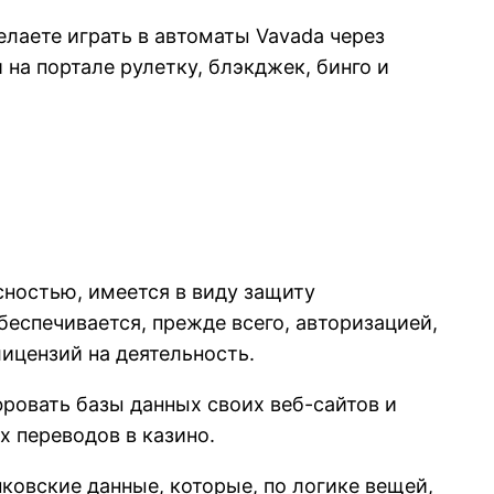
елаете играть в автоматы Vavada через
на портале рулетку, блэкджек, бинго и
сностью, имеется в виду защиту
беспечивается, прежде всего, авторизацией,
ицензий на деятельность.
фровать базы данных своих веб-сайтов и
х переводов в казино.
ковские данные, которые, по логике вещей,