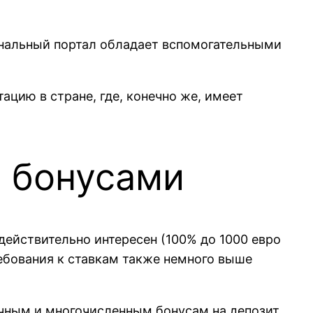
гинальный портал обладает вспомогательными
ацию в стране, где, конечно же, имеет
 бонусами
ействительно интересен (100% до 1000 евро
ребования к ставкам также немного выше
ичным и многочисленным бонусам на депозит.