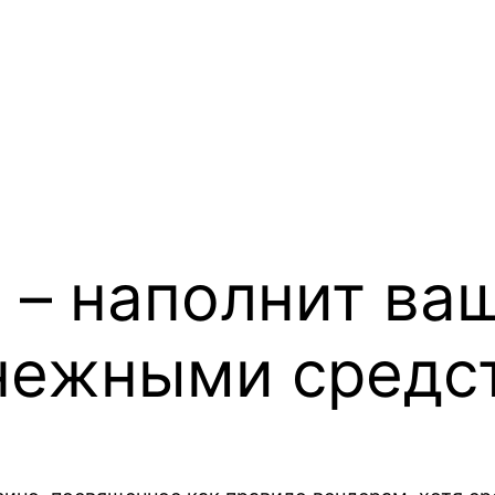
 – наполнит ва
нежными средс