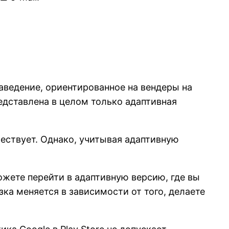
заведение, ориентированное на вендеры на
редставлена в целом только адаптивная
ществует. Однако, учитывая адаптивную
ожете перейти в адаптивную версию, где вы
узка меняется в зависимости от того, делаете