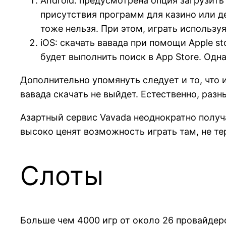
Android: предусмотрена опция загрузить 
присутствия программ для казино или де
тоже нельзя. При этом, играть используя
iOS: скачать вавада при помощи Apple s
будет выполнить поиск в App Store. Одн
Дополнительно упомянуть следует и то, что 
вавада скачать не выйдет. Естественно, раз
Азартный сервис Vavada неоднократно получа
высоко ценят возможность играть там, не те
Слоты
Больше чем 4000 игр от около 26 провайдеро