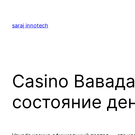
saraj innotech
Casino Вавада
состояние де