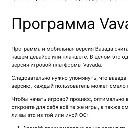
Программа Vav
Программа и мобильная версия Вавада считаю
нашем девайсе или планшете. В целом это од
версия игровой платформы Vavada.
Следовательно нужно упомянуть, что вавада 
версию, каждый пользователь может смело 
Чтобы начать игровой процесс, оптимально 
откроете для себя всё те же игры, а также с
ли вы это из той или иной ОС: