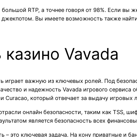
 большой RTP, а точнее говоря от 98%. Если вы ж
 джекпотом. Вы имеете возможность также найти 
 казино Vavada
ть играет важную из ключевых ролей. Под безопа
ачество и надежность Vavada игрового сервиса о
 Curacao, который отвечает за выдачу игровых л
отрасли онлайн безопасности, таким как TSS, ши
зультатом является безопасность всех финансовы
 – это ключевая задача. На кону приватные и бан