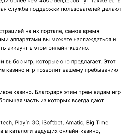
еди более чем 4000 вендеров тут также есть
очная служба поддержки пользователей делают
трацией на их портале, самое время
ными аппаратами вы можете наслаждаться и
ть аккаунт в этом онлайн-казино.
й выбор игр, которые оно предлагает. Этот
азие казино игр позволит вашему пребыванию
живое казино. Благодаря этим трем видам игр
большая часть из которых всегда дают
, Play’n GO, iSoftbet, Amatic, Big Time
а в каталоги ведущих онлайн-казино,