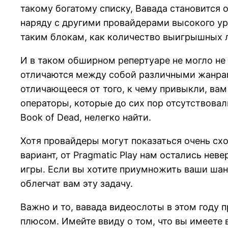
такому богатому списку, Вавада становится
наряду с другими провайдерами высокого ур
таким блокам, как количество выигрышных л
И в таком обширном репертуаре не могло не 
отличаются между собой различными жанрам
отличающееся от того, к чему привыкли, вам
операторы, которые до сих пор отсутствовал
Book of Dead, нелегко найти.
Хотя провайдеры могут показаться очень схо
вариант, от Pragmatic Play нам остались не
игры. Если вы хотите приумножить ваши шан
облегчат вам эту задачу.
Важно и то, вавада видеослоты в этом году
плюсом. Имейте ввиду о том, что вы имеете 